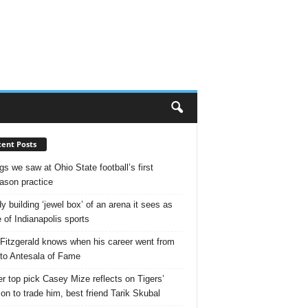
ent Posts
gs we saw at Ohio State football’s first
ason practice
y building ‘jewel box’ of an arena it sees as
e of Indianapolis sports
 Fitzgerald knows when his career went from
 to Antesala of Fame
r top pick Casey Mize reflects on Tigers’
ion to trade him, best friend Tarik Skubal