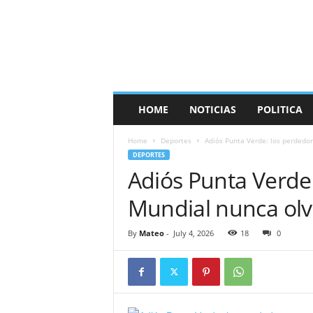
HOME
NOTICIAS
POLITICA
Home
Deportes
Adiós Punta Verde: los perdedor
DEPORTES
Adiós Punta Verde:
Mundial nunca olv
By
Mateo
-
July 4, 2026
18
0