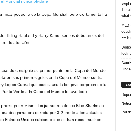
Sophi
Timel
ón más pequeña de la Copa Mundial, pero ciertamente ha
what 
MLB t
deadl
do, Erling Haaland y Harry Kane: son los debutantes del
F+ fo
ntro de atención.
Dodge
look a
South
Linds
 cuando consiguió su primer punto en la Copa del Mundo
taron sus primeros goles en la Copa del Mundo contra
dny Lopes Cabral que casi causa la longevo sorpresa de la
Cat
de Punta Verde a la Copa del Mundo lo tuvo todo.
Depor
Notic
a prórroga en Miami, los jugadores de los Blue Sharks se
Politi
una desgarradora derrota por 3-2 frente a los actuales
 de Estados Unidos sabiendo que se han reses muchos