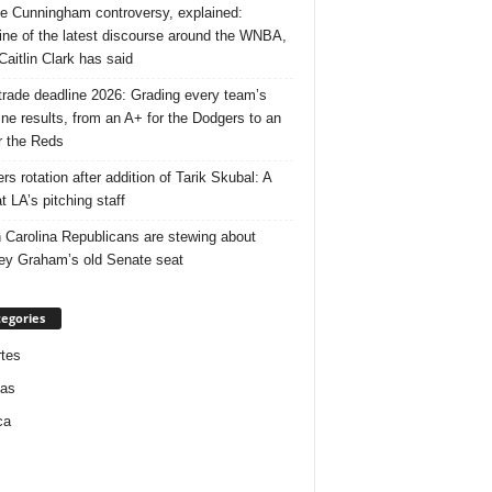
e Cunningham controversy, explained:
ine of the latest discourse around the WNBA,
Caitlin Clark has said
rade deadline 2026: Grading every team’s
ine results, from an A+ for the Dodgers to an
r the Reds
rs rotation after addition of Tarik Skubal: A
t LA’s pitching staff
 Carolina Republicans are stewing about
ey Graham’s old Senate seat
egories
tes
ias
ca