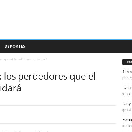
DEPORTES
es que el Mundial nunca olvidará
Rec
4 thin
 los perdedores que el
prese
idará
IU Ind
stapl
Larry
great
Forme
decis