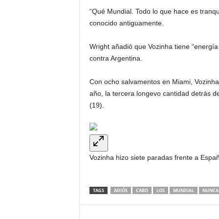
“Qué Mundial. Todo lo que hace es tranq
conocido antiguamente.
Wright añadió que Vozinha tiene “energía 
contra Argentina.
Con ocho salvamentos en Miami, Vozinha 
año, la tercera longevo cantidad detrás 
(19).
Vozinha hizo siete paradas frente a Españ
TAGS
ADIÓS
CABO
LOS
MUNDIAL
NUNCA