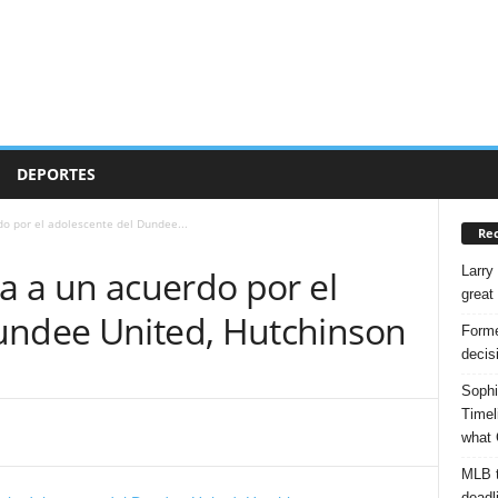
DEPORTES
do por el adolescente del Dundee...
Rec
Larry
ca a un acuerdo por el
great
undee United, Hutchinson
Forme
decis
Sophi
Timel
what 
MLB t
deadl