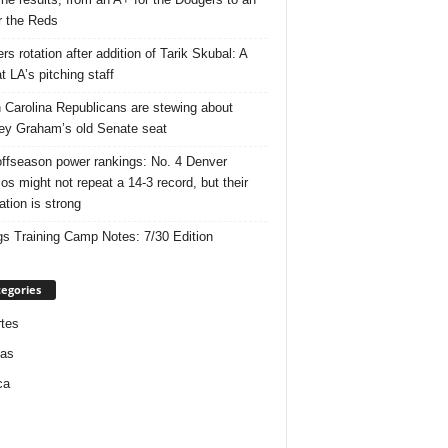
r the Reds
rs rotation after addition of Tarik Skubal: A
t LA’s pitching staff
 Carolina Republicans are stewing about
ey Graham’s old Senate seat
ffseason power rankings: No. 4 Denver
os might not repeat a 14-3 record, but their
ation is strong
gs Training Camp Notes: 7/30 Edition
egories
tes
ias
ca