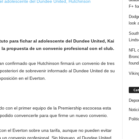
F+ fo
Dodge
look a
South
Linds
tuto para fichar al adolescente del Dundee United, Kai
 la propuesta de un convenio profesional con el club.
NFL o
Bronc
found
 han confirmado que Hutchinson firmará un convenio de tres
a posteriori de sobrevenir informado al Dundee United de su
Vikin
xposición en el Everton.
Cat
Depor
do con el primer equipo de la Premiership escocesa esta
Notic
podido convencerle para que firme un nuevo convenio.
Politi
on el Everton sobre una tarifa, aunque no pueden evitar
 un convenio profesional. Sin bloqueo, el Dundee United