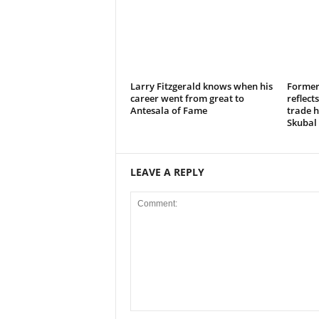
Larry Fitzgerald knows when his
Former 
career went from great to
reflect
Antesala of Fame
trade h
Skubal
LEAVE A REPLY