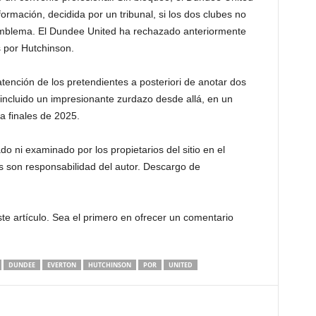
mación, decidida por un tribunal, si los dos clubes no
blema. El Dundee United ha rechazado anteriormente
s por Hutchinson.
tención de los pretendientes a posteriori de anotar dos
incluido un impresionante zurdazo desde allá, en un
 finales de 2025.
o ni examinado por los propietarios del sitio en el
 son responsabilidad del autor. Descargo de
e artículo. Sea el primero en ofrecer un comentario
DUNDEE
EVERTON
HUTCHINSON
POR
UNITED