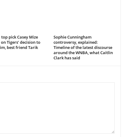
top pick Casey Mize
Sophie Cunningham
s on Tigers’ decision to
controversy, explained:
im, best friend Tarik
Timeline of the latest discourse
around the WNBA, what Caitlin
Clark has said