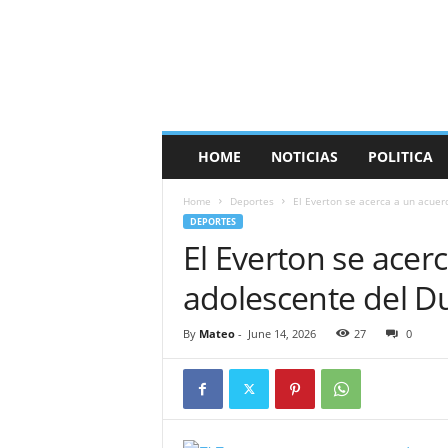
HOME
NOTICIAS
POLITICA
Home
Deportes
El Everton se acerca a un acuer
DEPORTES
El Everton se acer
adolescente del D
By
Mateo
-
June 14, 2026
27
0