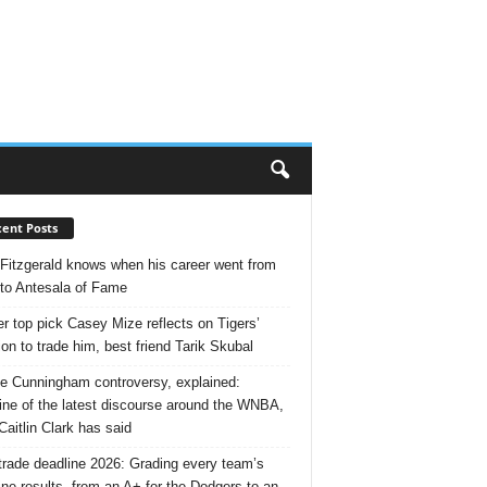
ent Posts
 Fitzgerald knows when his career went from
 to Antesala of Fame
r top pick Casey Mize reflects on Tigers’
ion to trade him, best friend Tarik Skubal
e Cunningham controversy, explained:
ine of the latest discourse around the WNBA,
Caitlin Clark has said
rade deadline 2026: Grading every team’s
ine results, from an A+ for the Dodgers to an