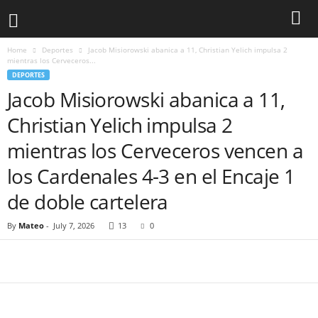
Home
Deportes
Jacob Misiorowski abanica a 11, Christian Yelich impulsa 2
mientras los Cerveceros...
DEPORTES
Jacob Misiorowski abanica a 11,
Christian Yelich impulsa 2
mientras los Cerveceros vencen a
los Cardenales 4-3 en el Encaje 1
de doble cartelera
By
Mateo
-
July 7, 2026
13
0