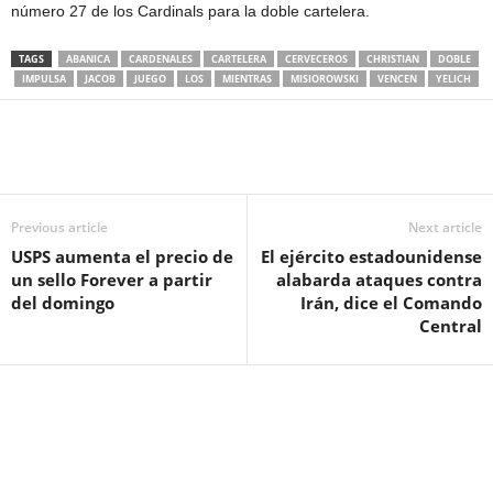
número 27 de los Cardinals para la doble cartelera.
TAGS
ABANICA
CARDENALES
CARTELERA
CERVECEROS
CHRISTIAN
DOBLE
IMPULSA
JACOB
JUEGO
LOS
MIENTRAS
MISIOROWSKI
VENCEN
YELICH
Previous article
Next article
USPS aumenta el precio de
El ejército estadounidense
un sello Forever a partir
alabarda ataques contra
del domingo
Irán, dice el Comando
Central