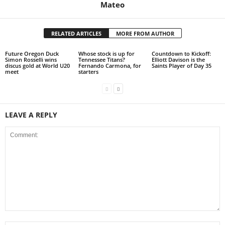
Mateo
RELATED ARTICLES
MORE FROM AUTHOR
Future Oregon Duck
Whose stock is up for
Countdown to Kickoff:
Simon Rosselli wins
Tennessee Titans?
Elliott Davison is the
discus gold at World U20
Fernando Carmona, for
Saints Player of Day 35
meet
starters
LEAVE A REPLY