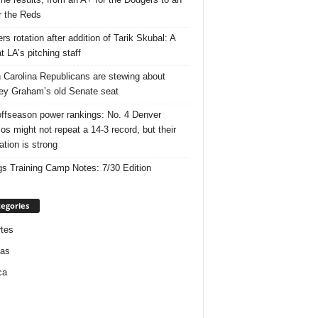
r the Reds
rs rotation after addition of Tarik Skubal: A
t LA’s pitching staff
 Carolina Republicans are stewing about
ey Graham’s old Senate seat
ffseason power rankings: No. 4 Denver
os might not repeat a 14-3 record, but their
ation is strong
gs Training Camp Notes: 7/30 Edition
egories
tes
ias
ca