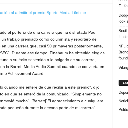
F+ fo
Dodge
look a
South
do el portería de una carrera que ha disfrutado Paul
Linds
n trabajo premiado como columnista y reportero de
e en una carrera que, casi 50 primaveras posteriormente,
NFL o
Bronc
a SEC”. Durante ese tiempo, Finebaum ha obtenido elogios
found
rtuno a su éxito sostenido a lo holgado de su carrera,
en la Barrett Media Audio Summit cuando se convierta en
Vikin
fetime Achievement Award.
Cat
 cuando me enteré de que recibiría este premio”, dijo
Depor
to en que se enteró de la comunicado. “Simplemente no
nmovió mucho”. [Barrett]”El agradecimiento a cualquiera
Notic
ado pequeño durante la decano parte de mi carrera”.
Politi