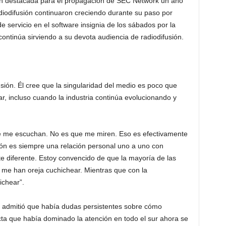
ión destacada para el propagación de SEC Network un año
adiodifusión continuaron creciendo durante su paso por
 servicio en el software insignia de los sábados por la
continúa sirviendo a su devota audiencia de radiodifusión.
sión. Él cree que la singularidad del medio es poco que
ar, incluso cuando la industria continúa evolucionando y
e me escuchan. No es que me miren. Eso es efectivamente
ión es siempre una relación personal uno a uno con
e diferente. Estoy convencido de que la mayoría de las
me han oreja cuchichear. Mientras que con la
ichear”.
admitió que había dudas persistentes sobre cómo
cta que había dominado la atención en todo el sur ahora se