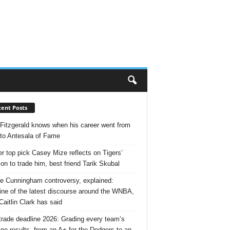
ent Posts
 Fitzgerald knows when his career went from
 to Antesala of Fame
r top pick Casey Mize reflects on Tigers’
ion to trade him, best friend Tarik Skubal
e Cunningham controversy, explained:
ine of the latest discourse around the WNBA,
Caitlin Clark has said
rade deadline 2026: Grading every team’s
ine results, from an A+ for the Dodgers to an