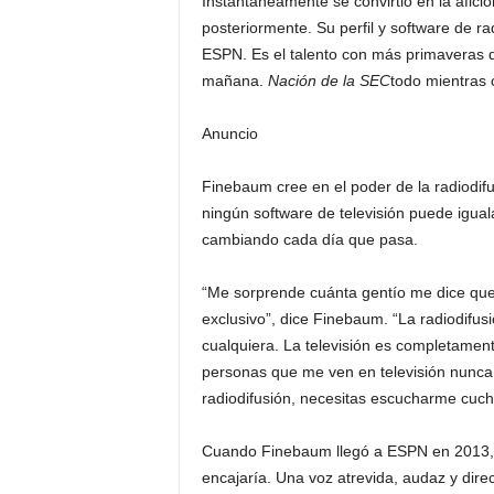
Instantáneamente se convirtió en la afic
posteriormente. Su perfil y software de r
ESPN. Es el talento con más primaveras de
mañana.
Nación de la SEC
todo mientras 
Anuncio
Finebaum cree en el poder de la radiodifu
ningún software de televisión puede igual
cambiando cada día que pasa.
“Me sorprende cuánta gentío me dice qu
exclusivo”, dice Finebaum. “La radiodifus
cualquiera. La televisión es completament
personas que me ven en televisión nunca 
radiodifusión, necesitas escucharme cuch
Cuando Finebaum llegó a ESPN en 2013, 
encajaría. Una voz atrevida, audaz y dire