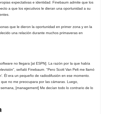
propias expectativas e identidad. Finebaum admite que los
cto a que los ejecutivos le dieran una oportunidad a su
entes.
onas que le dieron la oportunidad en primer zona y en la
blecido una relación durante muchos primaveras en
oftware no llegara [at ESPN]. La razón por la que había
levisión”, señaló Finebaum. “Pero Scott Van Pelt me ​​llamó
en’. Él era un pequeño de radiodifusión en ese momento.
 y que no me preocupara por las cámaras. Luego,
semana, [management] Me decían todo lo contrario de lo
a