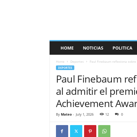
HOME
NOTICIAS
POLITICA
Home
Deportes
Paul Finebaum reflexiona sobre 
DEPORTES
Paul Finebaum ref
al admitir el prem
Achievement Awa
By
Mateo
-
July 1, 2026
12
0