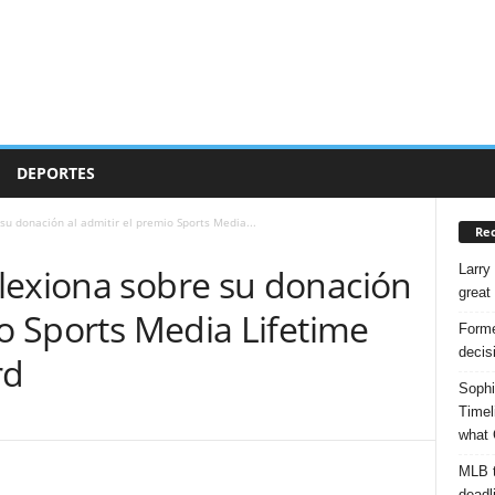
DEPORTES
su donación al admitir el premio Sports Media...
Rec
Larry
lexiona sobre su donación
great
io Sports Media Lifetime
Forme
decis
rd
Sophi
Timel
what 
MLB t
deadl