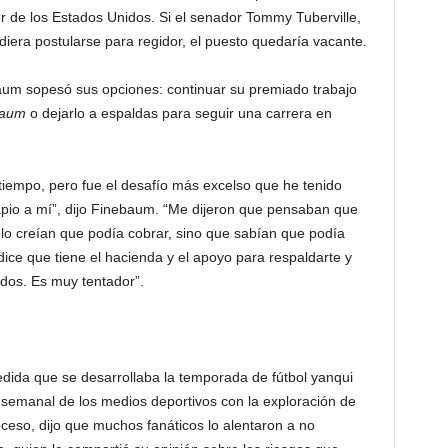
 de los Estados Unidos. Si el senador Tommy Tuberville,
idiera postularse para regidor, el puesto quedaría vacante.
aum sopesó sus opciones: continuar su premiado trabajo
baum
o dejarlo a espaldas para seguir una carrera en
o tiempo, pero fue el desafío más excelso que he tenido
apio a mí”, dijo Finebaum. “Me dijeron que pensaban que
lo creían que podía cobrar, sino que sabían que podía
dice que tiene el hacienda y el apoyo para respaldarte y
idos. Es muy tentador”.
medida que se desarrollaba la temporada de fútbol yanqui
na semanal de los medios deportivos con la exploración de
oceso, dijo que muchos fanáticos lo alentaron a no