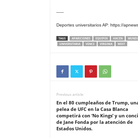
___
Deportes universitarios AP: https://apnew
TAGS
APARICIONES
EQUIPOS
HACEN
MUNDI
UNIVERSITARIA
VENCE
VIRGINIA
WEST
Previous article
En el 80 cumpleaños de Trump, un
pelea de UFC en la Casa Blanca
competirá con ‘No Kings’ y un conc
de Jane Fonda por la atención de
Estados Unidos.