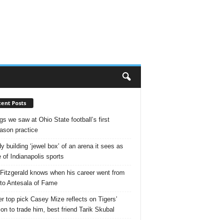
ent Posts
gs we saw at Ohio State football’s first
ason practice
y building ‘jewel box’ of an arena it sees as
e of Indianapolis sports
 Fitzgerald knows when his career went from
 to Antesala of Fame
r top pick Casey Mize reflects on Tigers’
ion to trade him, best friend Tarik Skubal