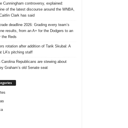
e Cunningham controversy, explained:
ine of the latest discourse around the WNBA,
Caitlin Clark has said
rade deadline 2026: Grading every team’s
ine results, from an A+ for the Dodgers to an
r the Reds
rs rotation after addition of Tarik Skubal: A
t LA’s pitching staff
 Carolina Republicans are stewing about
ey Graham’s old Senate seat
egories
tes
ias
ca