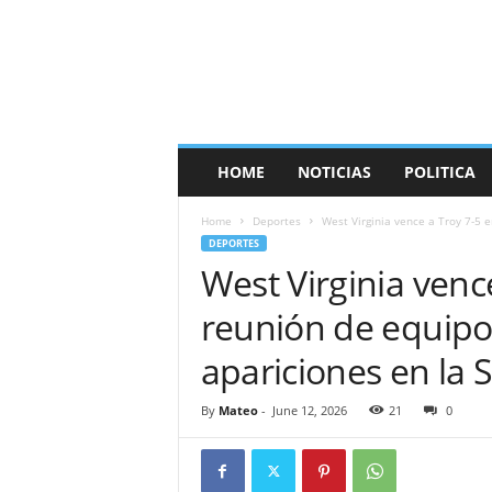
HOME
NOTICIAS
POLITICA
Home
Deportes
West Virginia vence a Troy 7-5 
DEPORTES
West Virginia venc
reunión de equipo
apariciones en la 
By
Mateo
-
June 12, 2026
21
0