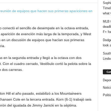
Sophi
Timel
what 
MLB t
deadl
conectó el sencillo de desempate en la octava entrada,
F+ fo
u aparición de exención más larga de la temporada, y West
nes en un discusión de equipos que hacían sus primeras
Dodge
look a
ria.
South
s en la segunda entrada y llegó a la octava con dos
Linds
. Con el cuadro cerrado, Vestíbulo cortó la pelota sobre la
e dos carreras.
Cat
Depor
Notic
eton Hill el año pasado, estabilizó a los Mountaineers
Politi
ansen Cole en la tercera entrada. Korn (6-1) trabajó seis
jonrón del igualada de Jimmy Janicki en la séptima.