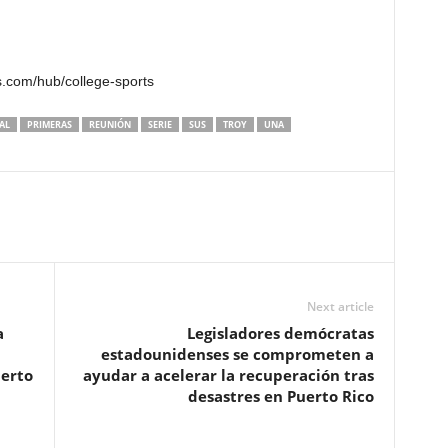
s.com/hub/college-sports
AL
PRIMERAS
REUNIÓN
SERIE
SUS
TROY
UNA
Next article
a
Legisladores demócratas
estadounidenses se comprometen a
ierto
ayudar a acelerar la recuperación tras
desastres en Puerto Rico