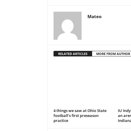
Mateo
RELATED ARTICLES
MORE FROM AUTHOR
4 things we saw at Ohio State
IU Indy
football’s first preseason
an aren
practice
Indiana