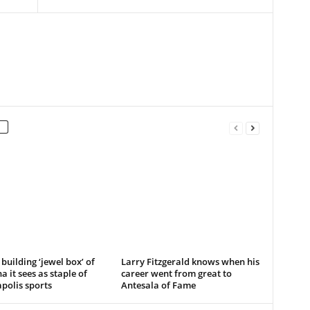
 building ‘jewel box’ of
Larry Fitzgerald knows when his
a it sees as staple of
career went from great to
polis sports
Antesala of Fame