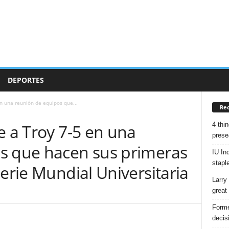
DEPORTES
en una reunión de equipos que...
Rec
4 thin
e a Troy 7-5 en una
prese
s que hacen sus primeras
IU Ind
stapl
Serie Mundial Universitaria
Larry
great
Forme
decis